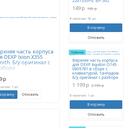
220733SFG. BP-502
149
p
195
p
В наличии: 50 шт.
В корзину
Отложить
рхняя часть корпуса
Новинка
я DEXP Ixion X355
Верхняя часть корпуса
nith. Б/у оригинал с
для DEXP Aquilon O145
збора
0809781 в сборе с
клавиатурой, тачпадом.
Б/у оригинал с разбора
9
p
1 199
p
2 199
p
аличии: 1 шт.
 корзину
Отложить
В наличии: 1 шт.
В корзину
Отложить