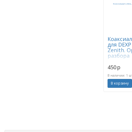
Коаксиа
для DEXP 
Zenith. 
разбора
450
p
В наличии: 1 ш
В корзину