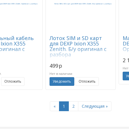
льный кабель
Лоток SIM и SD карт
Ма
Ixion X355
для DEXP Ixion X355
DE
Оригинал с
Zenith. Б/у оригинал с
Ор
разбора
2 
499
p
Нет
т.
Нет в наличии
У
Отложить
Уведомить
Отложить
Previous
Next
«
1
2
Следующая »