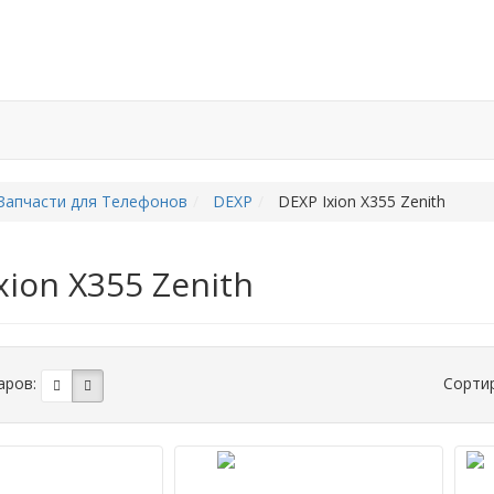
а
Гарантия и возврат
Отзывы
FPC коннекторы
Ин
Запчасти для Телефонов
DEXP
DEXP Ixion X355 Zenith
xion X355 Zenith
аров:
Сорти