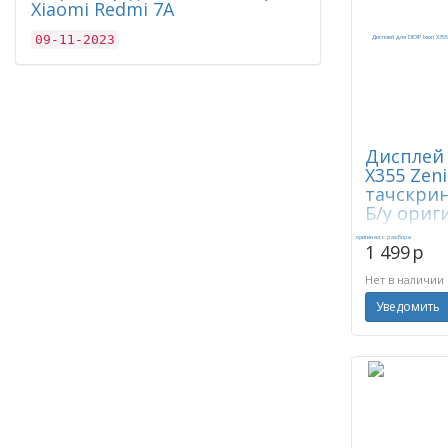
Xiaomi Redmi 7A
09-11-2023
Дисплей 
X355 Zeni
тачскрин
Б/у ориг
1 499
p
Нет в наличии
Уведомить