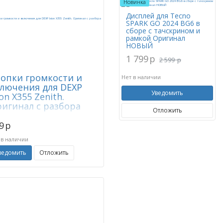
Новинка
Дисплей для Tecno
SPARK GO 2024 BG6 в
сборе с тачскрином и
рамкой Оригинал
НОВЫЙ
1 799
p
2 599
p
опки громкости и
Нет в наличии
лючения для DEXP
Уведомить
ion X355 Zenith.
игинал с разбора
Отложить
9
p
 в наличии
ведомить
Отложить