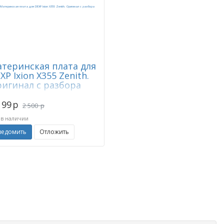
теринская плата для
XP Ixion X355 Zenith.
игинал с разбора
199
p
2 500
p
 в наличии
ведомить
Отложить