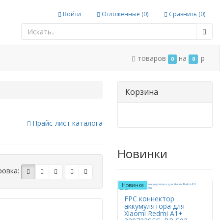
Войти
Отложенные (
0
)
Сравнить (
0
)
струкции
товаров
на
p
0
0
Корзина
Прайс-лист каталога
Новинки
ровка:
Новинка
FPC коннектор
аккумулятора для
Xiaomi Redmi A1+