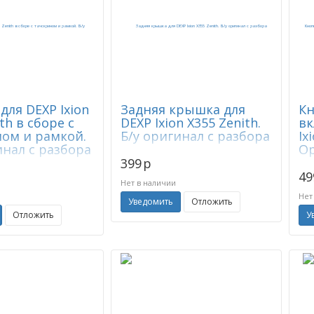
для DEXP Ixion
Задняя крышка для
Кн
th в сборе с
DEXP Ixion X355 Zenith.
вк
ом и рамкой.
Б/у оригинал с разбора
Ix
инал с разбора
Ор
399
p
49
Нет в наличии
Нет
Уведомить
Отложить
Отложить
У