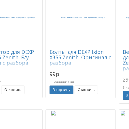
тор для DEXP
Болты для DEXP Ixion
Ве
5 Zenith. Б/у
X355 Zenith. Оригинал с
дл
 с разбора
разбора
Ze
ра
99
p
29
т.
В наличии: 1 шт.
В н
Отложить
В корзину
Отложить
В