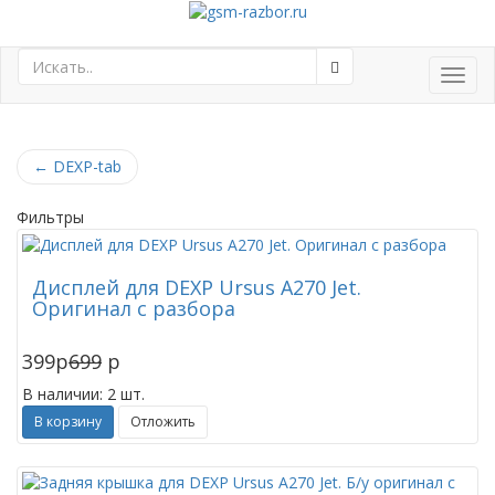
Toggl
navig
←
DEXP-tab
Фильтры
Дисплей для DEXP Ursus A270 Jet.
Оригинал с разбора
399
p
699
p
В наличии: 2 шт.
В корзину
Отложить