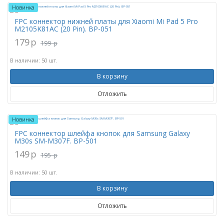
Новинка
FPC коннектор нижней платы для Xiaomi Mi Pad 5 Pro
M2105K81AC (20 Pin). BР-051
179
p
199
p
В наличии: 50 шт.
В корзину
Отложить
Новинка
FPC коннектор шлейфа кнопок для Samsung Galaxy
M30s SM-M307F. BP-501
149
p
195
p
В наличии: 50 шт.
В корзину
Отложить