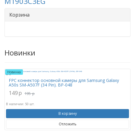
M1903C3EG
Корзина
Новинки
Новинка
FPC коннектор основной камеры для Samsung Galaxy
A50s SM-A507F (34 Pin). BP-048
149
p
195
p
В наличии: 50 шт.
В корзину
Отложить