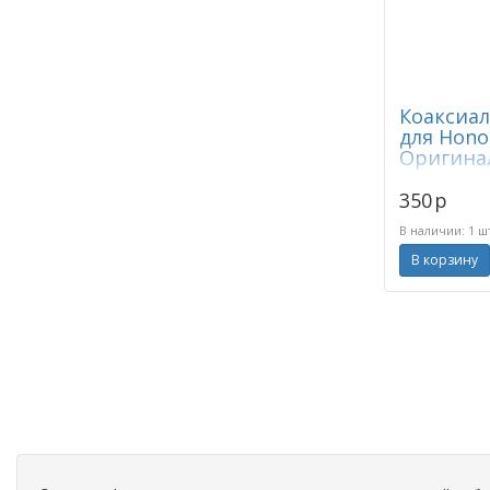
Коаксиа
для Honor
Оригинал
350
p
В наличии: 1 ш
В корзину