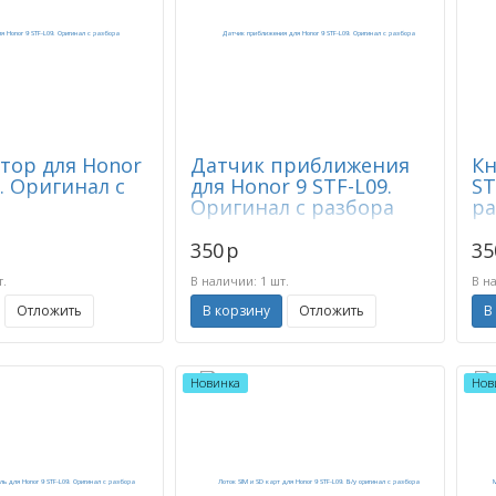
тор для Honor
Датчик приближения
Кн
9. Оригинал с
для Honor 9 STF-L09.
ST
Оригинал с разбора
ра
350
p
35
т.
В наличии: 1 шт.
В н
Отложить
В корзину
Отложить
В
Новинка
Нов