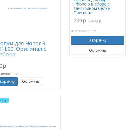
iPhone 6 в сборе с
тачскрином белый.
Оригинал
799
p
2 499
p
В наличии: 1 шт.
В корзину
опки для Honor 9
F-L09. Оригинал с
Отложить
збора
0
p
аличии: 1 шт.
 корзину
Отложить
инка