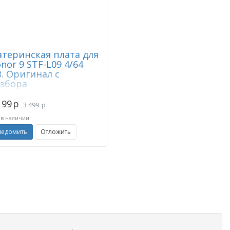
теринская плата для
nor 9 STF-L09 4/64
. Оригинал с
збора
199
p
3 499
p
 в наличии
ведомить
Отложить