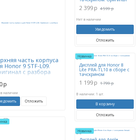
2 399
p
4 599
p
Нет в наличии
Уведомить
Отложить
Новинка
рхняя часть корпуса
Дисплей для Honor 8
я Honor 9 STF-L09.
Lite PRA-TL10 в сборе с
игинал с разбора
тачскрином
1 199
p
0
p
1 799
p
 в наличии
В наличии: 1 шт.
ведомить
Отложить
В корзину
Отложить
инка
Новинка
Дисплей для Apple