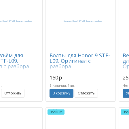
зъём для
Болты для Honor 9 STF-
Ве
TF-L09.
L09. Оригинал с
дл
 с разбора
разбора
Ор
150
p
25
т.
В наличии: 1 шт.
Нет
Отложить
В корзину
Отложить
У
Новинка
Нов