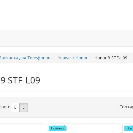
а
Гарантия и возврат
Отзывы
FPC коннекторы
Ин
Запчасти для Телефонов
Huawei / Honor
Honor 9 STF-L09
9 STF-L09
аров:
Сорти
Новинка
Нов