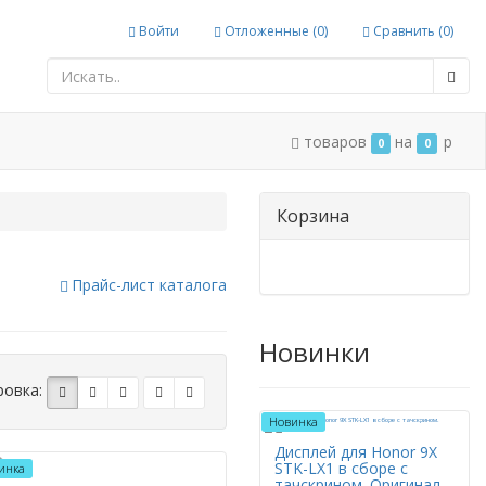
Войти
Отложенные (
0
)
Сравнить (
0
)
струкции
товаров
на
p
0
0
Корзина
Прайс-лист каталога
Новинки
ровка:
Новинка
Дисплей для Honor 9X
STK-LX1 в сборе с
инка
тачскрином. Оригинал