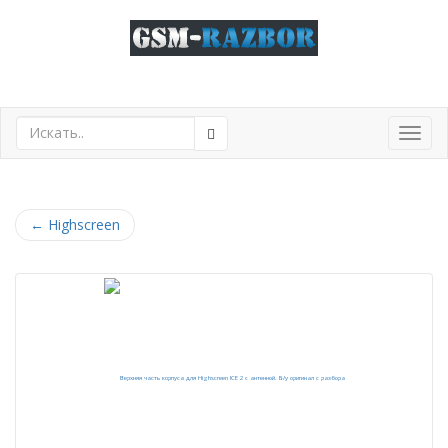
Toggl
navig
←
Highscreen