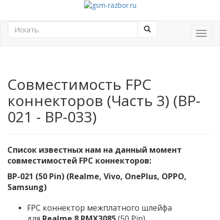
Toggl
navig
Совместимость FPC
коннекторов (Часть 3) (BP-
021 - BP-033)
Список известных нам на данный момент
совместимостей FPC коннекторов:
BP-021 (50 Pin) (Realme, Vivo, OnePlus, OPPO,
Samsung)
FPC коннектор межплатного шлейфа
для
Realme 8 RMX3085
(50 Pin)