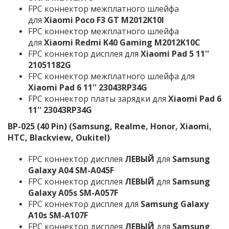
FPC коннектор межплатного шлейфа
для
Xiaomi Poco F3 GT M2012K10I
FPC коннектор межплатного шлейфа
для
Xiaomi Redmi K40 Gaming M2012K10C
FPC коннектор дисплея для
Xiaomi Pad 5 11''
21051182G
FPC коннектор межплатного шлейфа для
Xiaomi Pad 6 11'' 23043RP34G
FPC коннектор платы зарядки для
Xiaomi Pad 6
11'' 23043RP34G
BP-025
(40 Pin)
(Samsung, Realme, Honor, Xiaomi,
HTC, Blackview, Oukitel)
FPC коннектор дисплея
ЛЕВЫЙ
для
Samsung
Galaxy A04 SM-A045F
FPC коннектор дисплея
ЛЕВЫЙ
для
Samsung
Galaxy A05s SM-A057F
FPC коннектор дисплея
для
Samsung Galaxy
A10s SM-A107F
FPC коннектор дисплея
ЛЕВЫЙ
для
Samsung