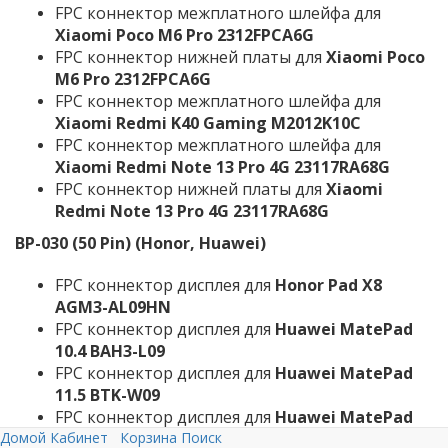
FPC коннектор межплатного шлейфа для
Xiaomi Poco M6 Pro 2312FPCA6G
FPC коннектор нижней платы для
Xiaomi Poco
M6 Pro 2312FPCA6G
FPC коннектор межплатного шлейфа для
Xiaomi Redmi K40 Gaming M2012K10C
FPC коннектор межплатного шлейфа для
Xiaomi Redmi Note 13 Pro 4G 23117RA68G
FPC коннектор нижней платы для
Xiaomi
Redmi Note 13 Pro 4G 23117RA68G
BP-030 (50 Pin) (Honor, Huawei)
FPC коннектор дисплея для
Honor Pad X8
AGM3-AL09HN
FPC коннектор дисплея для
Huawei MatePad
10.4 BAH3-L09
FPC коннектор дисплея для
Huawei MatePad
11.5 BTK-W09
FPC коннектор дисплея для
Huawei MatePad
Домой
Кабинет
Корзина
Поиск
T8 KOB2-L09