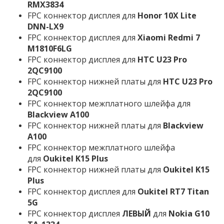
RMX3834
FPC коннектор дисплея для
Honor 10X Lite
DNN-LX9
FPC коннектор дисплея для
Xiaomi Redmi 7
M1810F6LG
FPC коннектор дисплея для
HTC U23 Pro
2QC9100
FPC коннектор нижней платы для
HTC U23 Pro
2QC9100
FPC коннектор межплатного шлейфа для
Blackview A100
FPC коннектор нижней платы для
Blackview
A100
FPC коннектор межплатного шлейфа
для
Oukitel K15 Plus
FPC коннектор нижней платы для
Oukitel K15
Plus
FPC коннектор дисплея для
Oukitel RT7 Titan
5G
FPC коннектор дисплея
ЛЕВЫЙ
для
Nokia G10