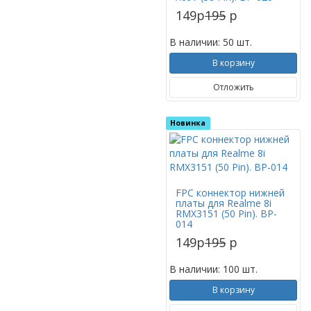
149
p
195
p
В наличии: 50 шт.
В корзину
Отложить
Новинка
FPC коннектор нижней
платы для Realme 8i
RMX3151 (50 Pin). BP-
014
149
p
195
p
В наличии: 100 шт.
В корзину