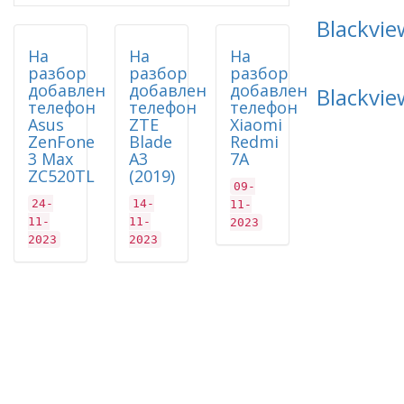
Blackvi
На
На
На
разбор
разбор
разбор
добавлен
добавлен
добавлен
Blackvi
телефон
телефон
телефон
Asus
ZTE
Xiaomi
ZenFone
Blade
Redmi
3 Max
A3
7A
ZC520TL
(2019)
09-
24-
14-
11-
11-
11-
2023
2023
2023