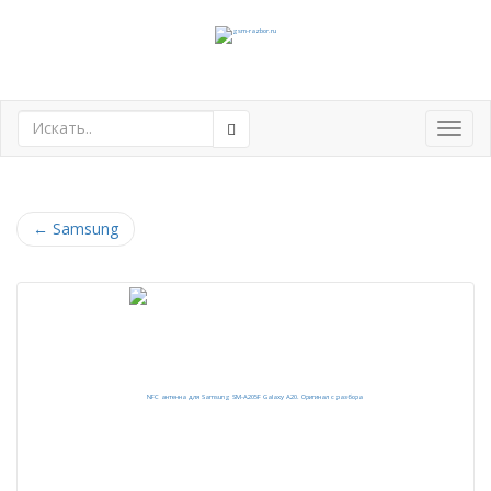
Toggl
navig
←
Samsung