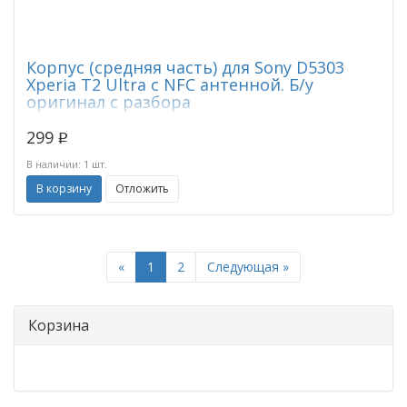
Корпус (средняя часть) для Sony D5303
Xperia T2 Ultra с NFC антенной. Б/у
оригинал с разбора
299
p
В наличии: 1 шт.
В корзину
Отложить
Previous
Next
«
1
2
Следующая »
Корзина