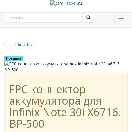
Toggl
navig
←
Infinix-fpc
Новинка
FPC коннектор
аккумулятора для
Infinix Note 30i X6716.
BP-500