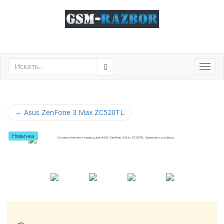
Toggl
navig
←
Asus ZenFone 3 Max ZC520TL
Новинка